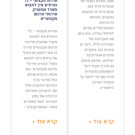
שירות מקצועי – כל
חוקר העולם הטבעי של
הטיפים איך למצוא
תמציות פרחי באך,
משרד שמעניק
פוסט בלוג זה מתעמק
שירותי תרגום
במקורם, מטרתם
מקצועיים
והיתרונות
הפוטנציאליים שלהם
שירות מקצועי – כל
לטיפול בחרדה. הוא בוחן
הטיפים איך למצוא
את העקרונות של
משרד שמעניק שירותי
המהויות הללו, כיצד הן
תרגום מקצועיים מדריך
נוצרות ומה מחקרים
זה נועד לספק סט מקיף
מדעיים אומרים על
של טיפים כיצד למצוא
יעילותן. הפוסט מספק
משרד המציע שירותי
גם מדריך מקיף כיצד
תרגום מקצועיים. הוא
להשתמש בתמציות
מכסה היבטים שונים,
פרחי באך כדי להקל על
החל מזיהוי צרכי
תסמיני החרדה.
התרגום והתקציב שלך
היסטוריה
ועד להערכת האמינות
והיכולת של ספק
השירות. לעוד מאמרים
באתר: הנגשת קבצים –
קרא עוד »
קרא עוד »