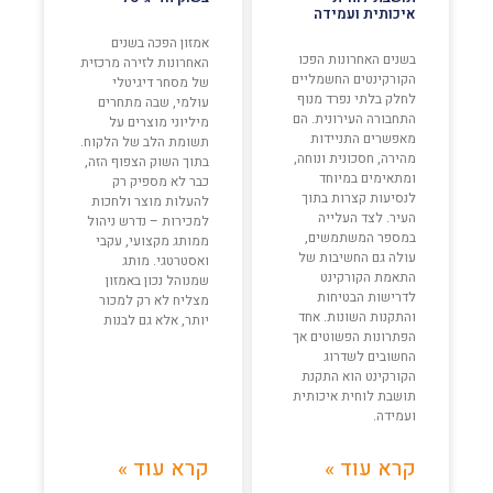
איכותית ועמידה
אמזון הפכה בשנים
בשנים האחרונות הפכו
האחרונות לזירה מרכזית
הקורקינטים החשמליים
של מסחר דיגיטלי
לחלק בלתי נפרד מנוף
עולמי, שבה מתחרים
התחבורה העירונית. הם
מיליוני מוצרים על
מאפשרים התניידות
תשומת הלב של הלקוח.
מהירה, חסכונית ונוחה,
בתוך השוק הצפוף הזה,
ומתאימים במיוחד
כבר לא מספיק רק
לנסיעות קצרות בתוך
להעלות מוצר ולחכות
העיר. לצד העלייה
למכירות – נדרש ניהול
במספר המשתמשים,
ממותג מקצועי, עקבי
עולה גם החשיבות של
ואסטרטגי. מותג
התאמת הקורקינט
שמנוהל נכון באמזון
לדרישות הבטיחות
מצליח לא רק למכור
והתקנות השונות. אחד
יותר, אלא גם לבנות
הפתרונות הפשוטים אך
החשובים לשדרוג
הקורקינט הוא התקנת
תושבת לוחית איכותית
ועמידה.
קרא עוד »
קרא עוד »