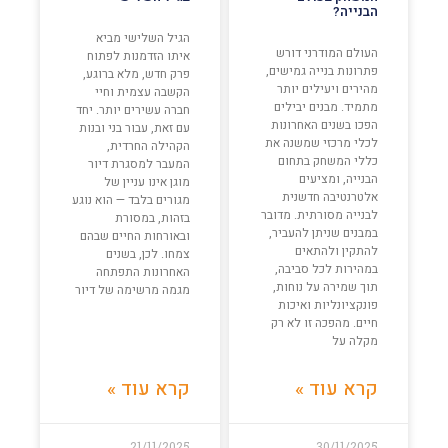
הבנייה?
הגיל השלישי מביא
העולם המודרני דורש
איתו הזדמנות לפתוח
פתרונות בנייה גמישים,
פרק חדש, מלא ברוגע,
מהירים ויעילים יותר
הקשבה עצמית וחיי
מתמיד. מבנים יבילים
חברה עשירים יותר. יחד
הפכו בשנים האחרונות
עם זאת, עבור בני ובנות
לכלי מרכזי שמשנה את
הקהילה החרדית,
כללי המשחק בתחום
המעבר למסגרת דיור
הבנייה, ומציעים
מוגן אינו עניין של
אלטרנטיבה חדשנית
מגורים בלבד — הוא נוגע
לבנייה מסורתית. מדובר
בזהות, במסורת
במבנים שניתן להעביר,
ובאורחות החיים שבהם
להתקין ולהתאים
צמחו. לכן, בשנים
במהירות לכל סביבה,
האחרונות התפתחה
תוך שמירה על נוחות,
מגמה מרשימה של דיור
פונקציונליות ואיכות
חיים. מהפכה זו לא רק
מקלה על
קרא עוד »
קרא עוד »
21/11/2025
30/11/2025