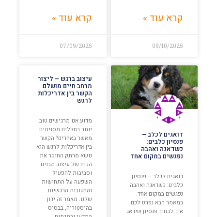
קרא עוד »
קרא עוד »
07/09/2025
09/10/2025
עיצוב ברגש – ליצור
מרחב חיים מושלם:
הקשר בין אדריכלות
לרגש
מדוע אנו מרגישים טוב
יותר בחללים מסוימים
דואגים לכלב –
מאשר באחרים? הקשר
פנסיון כלבים:
בין אדריכלות לרגש הוא
כשדאגה ואהבה
נושא מרתק החוקר את
נפגשים במקום אחד
הכוח של עיצוב מבנים
וסביבות להפעיל
דואגים לכלב – פנסיון
השפעה על התחושות
כלבים: כשדאגה ואהבה
והתגובות הרגשיות
נפגשים במקום אחד.
שלנו. מאמר זה ידון
במאמר הבא נפרט לכם
בהיסטוריה, בבסיס
איך לבחור פנסיון שידאג
המדעי ובמגמות