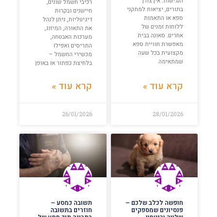
הנגישות: אין צורך
רכיבי חשמל שונים,
בתורים, יציאות למתקני
חיישנים ובקרות
ספא או התאמות
דיגיטליות, ניתן לנהל
ללוחות זמנים של
את התאורה, המיזוג,
אחרים. סאונה בבית
מערכות האבטחה,
מאפשרת חוויית ספא
התריסים ואפילו
מקצועית בכל שעה
מכשירי החשמל –
שמתאימה
בלחיצת כפתור או באופן
קרא עוד »
קרא עוד »
26/01/2026
28/01/2026
חופשה לכלב שלכם –
תשובה כמסע –
פנסיונים שמספקים
חוזרים בתשובה