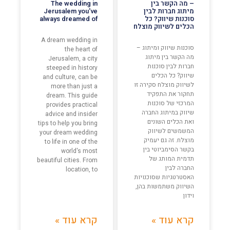
– מה הקשר בין
The wedding in
מיתוג חברות לבין
Jerusalem you've
סוכנות שיווק? כל
always dreamed of
הכלים לשיווק מוצלח
A dream wedding in
סוכנות שיווק ומיתוג –
the heart of
מה הקשר בין מיתוג
Jerusalem, a city
חברות לבין סוכנות
steeped in history
שיווק? כל הכלים
and culture, can be
לשיווק מוצלח סקירה זו
more than just a
תחקור את התפקיד
dream. This guide
המרכזי של סוכנות
provides practical
שיווק במיתוג החברה
advice and insider
ואת הכלים השונים
tips to help you bring
המשמשים לשיווק
your dream wedding
מוצלח. זה גם יעמיק
to life in one of the
בקשר הסימביוטי בין
world's most
תדמית המותג של
beautiful cities. From
החברה לבין
location, to
האסטרטגיות שסוכנויות
השיווק משתמשות בהן,
וידון
קרא עוד »
קרא עוד »