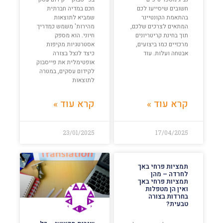
חשובים שיסייעו לכם
חכם במדיה חברתית
בהתאמת הקונטיינר
שמביא לתוצאות
המתאים לצרכים שלכם,
מהירות' משמש כמדריך
תוך בחינת קריטריונים
חיוני. הוא מספק
מרכזיים כמו ביצועים,
אסטרטגיות מקיפות
אבטחה ועלות. עוד
כיצד לנצל בצורה
אופטימלית את פייסבוק
לקידום עסקים, במטרה
לתוצאות
קרא עוד »
קרא עוד »
23/01/2025
17/04/2025
תמציות פרחי באך
לחרדה – מהן
תמציות פרחי באך
ואין הן מטפלות
בחרדות בצורה
טבעית?