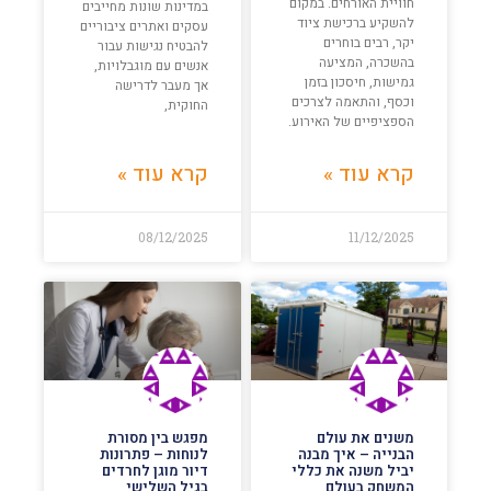
חוויית האורחים. במקום
במדינות שונות מחייבים
להשקיע ברכישת ציוד
עסקים ואתרים ציבוריים
יקר, רבים בוחרים
להבטיח נגישות עבור
בהשכרה, המציעה
אנשים עם מוגבלויות,
גמישות, חיסכון בזמן
אך מעבר לדרישה
וכסף, והתאמה לצרכים
החוקית,
הספציפיים של האירוע.
קרא עוד »
קרא עוד »
08/12/2025
11/12/2025
משנים את עולם
מפגש בין מסורת
הבנייה – איך מבנה
לנוחות – פתרונות
יביל משנה את כללי
דיור מוגן לחרדים
המשחק בעולם
בגיל השלישי