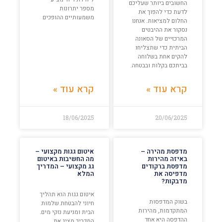
החשובים ביותר שעליכם
מספר יתרונות
לדעת כדי להפוך את
משמעותיים ההופכים
החלום למציאות. אנחנו
נסקור את ההיבטים
המרכזיים של הסאונה
הביתית כדי שתצליחו
להקים אחת בשלוחה
בביתכם בקלות ובבטחה.
קרא עוד »
קרא עוד »
18/06/2025
20/06/2025
מדפסת מהירה –
איטום גגות מקצועי –
באיזה מהירות
מה החשיבות באיטום
מדפסת ברקודים
גג מקצועי – המדריך
מדפיסה את
המלא
מדבקות?
איטום גגות הוא תהליך
בשוק המדפסות
חיוני להבטחת שלמות
המתקדמות, מהירות
הבית ומניעת נזקי מים.
ההדפסה היא אחד
המדריך מציג את