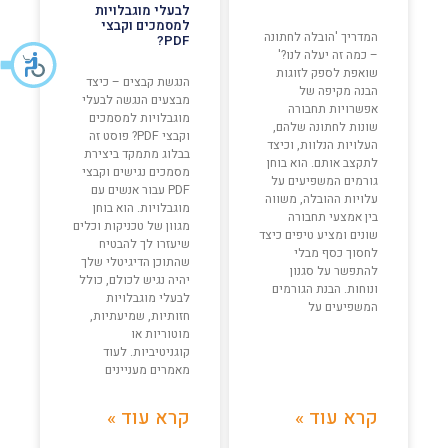
לבעלי מוגבלויות
למסמכים וקבצי
המדריך 'הובלה לחתונה
PDF?
– כמה זה יעלה לנו?'
שואפת לספק לזוגות
הנגשת קבצים – כיצד
הבנה מקיפה של
מבצעים הנגשה לבעלי
אפשרויות תחבורה
מוגבלויות למסמכים
שונות לחתונה שלהם,
וקבצי PDF? פוסט זה
העלויות הנלוות, וכיצד
בבלוג מתמקד ביצירת
לתקצב אותם. הוא בוחן
מסמכים נגישים וקבצי
גורמים המשפיעים על
PDF עבור אנשים עם
עלויות ההובלה, משווה
מוגבלויות. הוא בוחן
בין אמצעי תחבורה
מגוון של טכניקות וכלים
שונים ומציע טיפים כיצד
שיעזרו לך להבטיח
לחסוך כסף מבלי
שהתוכן הדיגיטלי שלך
להתפשר על סגנון
יהיה נגיש לכולם, כולל
ונוחות. הבנת הגורמים
לבעלי מוגבלויות
המשפיעים על
חזותיות, שמיעתיות,
מוטוריות או
קוגניטיביות. לעוד
מאמרים מעניינים
קרא עוד »
קרא עוד »