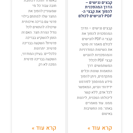
באשדוד הפכה לכתובת
קבצים נגישים –
חובה עבור כל מי
הדרך המהפכנית
שמעוניין להפוך את
להפוך את קבצי ה-
PDF לנגישים לכולם
החצר שלו למתחם בילוי
פרטי עם בריכה איכותית
שיכולה להתאים לכל
קבצים נגישים – הדרך
גודל וצורת חצר. האם זה
המהפכנית להפוך את
הזמן להשקיע בבריכה
קבצי ה-PDF לנגישים
פרטית? השקעה בבריכה
לכולם מאמר זה סוקר
פרטית: יתרונות
את השיטות המודרניות
כלכליים: בעידן המודרני,
והמהפכניות להנגיש
השקעה בבריכה פרטית
קבצי PDF לכלל
הפכה לא רק
המשתמשים. דרך
התאמות שונות וכלים
מתקדמים, ניתן להפוך
מידע ממוסמך לפורמט
ידידותי ונגיש, המאפשר
לכל אדם, ללא קשר
ליכולתו הטכנית, ליהנות
ממנו. עוד מאמרים
באתר: מה החשיבות
באיטום
קרא עוד »
קרא עוד »