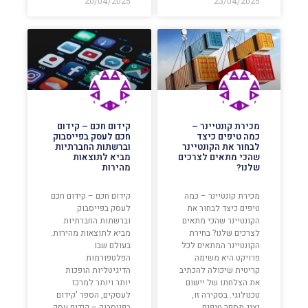
20/04/2025
23/04/2025
מכירת קונטיינר –
קידום חכם – קידום
כמה טיפים כיצד
חכם לעסק בפייסבוק
לבחור את הקונטיינר
וברשתות החברתיות
שהכי מתאים לצרכים
מביא לתוצאות
שלנו?
מהירות
מכירת קונטיינר – כמה
קידום חכם – קידום חכם
טיפים כיצד לבחור את
לעסק בפייסבוק
הקונטיינר שהכי מתאים
וברשתות החברתיות
לצרכים שלנו? בחירת
מביא לתוצאות מהירות.
הקונטיינר המתאים לכל
בעולם שבו
פרויקט היא משימה
הפלטפורמות
קריטית שיכולה להכתיב
הדיגיטליות הופכות
את הצלחתו של יישום
יותר ויותר למרכז
טכנולוגי. בסקירה זו,
לעסקים, הספר 'קידום
נציג מספר טיפים
בפייסבוק – קידום עסק