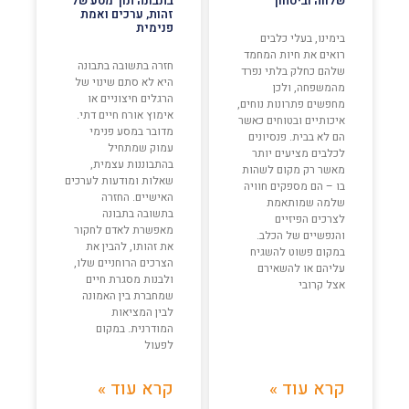
שלווה וביטחון
בתבונה תוך מסע של
זהות, ערכים ואמת
פנימית
בימינו, בעלי כלבים
רואים את חיות המחמד
חזרה בתשובה בתבונה
שלהם כחלק בלתי נפרד
היא לא סתם שינוי של
מהמשפחה, ולכן
הרגלים חיצוניים או
מחפשים פתרונות נוחים,
אימוץ אורח חיים דתי.
איכותיים ובטוחים כאשר
מדובר במסע פנימי
הם לא בבית. פנסיונים
עמוק שמתחיל
לכלבים מציעים יותר
בהתבוננות עצמית,
מאשר רק מקום לשהות
שאלות ומודעות לערכים
בו – הם מספקים חוויה
האישיים. החזרה
שלמה שמותאמת
בתשובה בתבונה
לצרכים הפיזיים
מאפשרת לאדם לחקור
והנפשיים של הכלב.
את זהותו, להבין את
במקום פשוט להשגיח
הצרכים הרוחניים שלו,
עליהם או להשאירם
ולבנות מסגרת חיים
אצל קרובי
שמחברת בין האמונה
לבין המציאות
המודרנית. במקום
לפעול
קרא עוד »
קרא עוד »