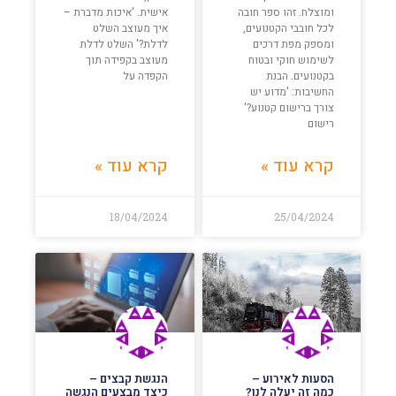
ומוצלח. זהו ספר חובה
אישית. 'איכות מדברת –
לכל חובבי הקטנועים,
איך מעוצב השלט
ומספק מפת דרכים
לדלת?' השלט לדלת
לשימוש חוקי ובטוח
מעוצב בקפידה תוך
בקטנועים. הבנת
הקפדה על
החשיבות: 'מדוע יש
צורך ברישום קטנוע?'
רישום
קרא עוד »
קרא עוד »
18/04/2024
25/04/2024
הסעות לאירוע –
הנגשת קבצים –
כמה זה יעלה לנו?
כיצד מבצעים הנגשה