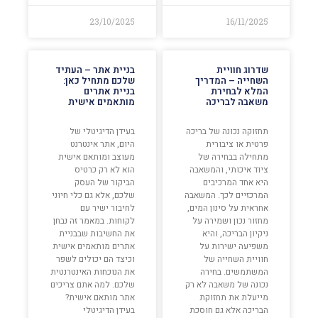
23/10/2025
16/11/2025
שדרוג חוויית
בניית אתר – העתיד
השחייה – המדריך
שלכם מתחיל כאן:
המלא לבחירת
בניית אתרים
משאבה לבריכה
מותאמים אישית
תחזוקה נכונה של בריכה
בעידן הדיגיטלי של
פרטית או ציבורית
היום, אתר אינטרנט
מתחילה בבחירה של
מעוצב ומותאם אישית
ציוד איכותי, והמשאבה
הוא לא רק כרטיס
היא אחד המרכיבים
הביקור של העסק
המרכזיים לכך. המשאבה
שלכם, אלא גם כלי חיוני
אחראית על סינון המים,
לחיבור ישיר עם
מחזור נכון ושמירה על
לקוחות. במאמר זה נבחן
ניקיון הבריכה, והיא
את החשיבות שבבניית
משפיעה ישירות על
אתרים מותאמים אישית
חוויית השחייה של
וכיצד הם יכולים לשפר
המשתמשים. בחירה
את הנוכחות האינטרנטית
נכונה של משאבה לא רק
שלכם. למה אתם צריכים
מייעלת את תחזוקת
אתר מותאם אישית?
הבריכה אלא גם חוסכת
בעידן הדיגיטלי