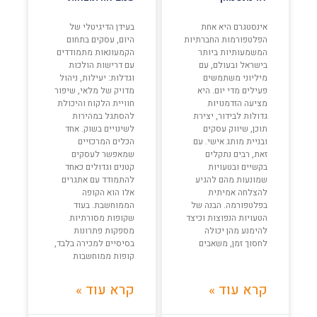
אינסטגרם היא אחת
בעידן הדיגיטלי של
הפלטפורמות החברתיות
היום, עסקים בתחום
המשמעותיות ביותר
הקמעונאות מתמודדים
בישראל ובעולם, עם
עם דרישות הולכות
מיליוני משתמשים
וגדלות: יעילות, ניהול
פעילים מדי יום. היא
מדויק של מלאי, שיפור
מציעה הזדמנויות
חוויית הלקוח והיכולת
גדולות לבידור, יצירת
להסתגל במהירות
תוכן, שיווק עסקים
לשינויים בשוק. אחד
ובניית מותג אישי. עם
הכלים המרכזיים
זאת, רבים נתקלים
שמאפשר לעסקים
בקשיים ובטעויות
קטנים וגדולים כאחד
שמונעות מהם להגיע
להתמודד עם אתגרים
להצלחה אמיתית
אלו הוא הקופה
בפלטפורמה. הבנה של
הממוחשבת. בעוד
הטעויות הנפוצות וכיצד
שקופות מסורתיות
להימנע מהן יכולה
מספקות פתרונות
לחסוך זמן, משאבים
בסיסיים למכירה בלבד,
קופות ממוחשבות
קרא עוד »
קרא עוד »