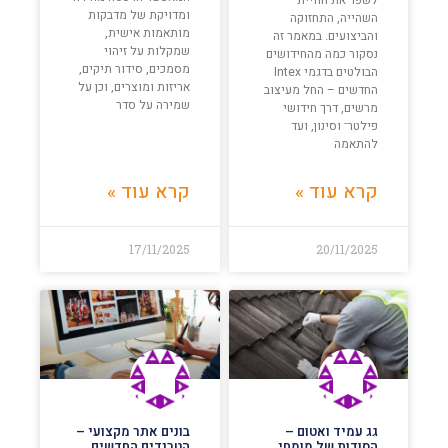
ומדויקת של מדבקות
השהייה, התחזוקה
מותאמות אישית,
והביצועים. במאמר זה
שמקלות על זיהוי
נסקור כמה מהחידושים
מסמכים, סידור תיקים,
הבולטים בדגמי Intex
אריזות ומוצרים, וכן על
החדשים – החל מעיצוב
שמירה על סדר
מרשים, דרך חידושי
פילטר־ וסינון, ועד
להתאמה
קרא עוד »
קרא עוד »
17/11/2025
20/11/2025
גג עמיד ואטום –
בונים אתר מקצועי –
הסודות של מומחי
הטרנדים החדשים