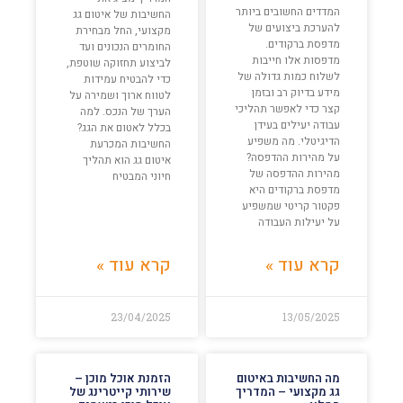
המדדים החשובים ביותר
החשיבות של איטום גג
להערכת ביצועים של
מקצועי, החל מבחירת
מדפסת ברקודים.
החומרים הנכונים ועד
מדפסות אלו חייבות
לביצוע תחזוקה שוטפת,
לשלוח כמות גדולה של
כדי להבטיח עמידות
מידע בדיוק רב ובזמן
לטווח ארוך ושמירה על
קצר כדי לאפשר תהליכי
הערך של הנכס. למה
עבודה יעילים בעידן
בכלל לאטום את הגג?
הדיגיטלי. מה משפיע
החשיבות המכרעת
על מהירות ההדפסה?
איטום גג הוא תהליך
מהירות ההדפסה של
חיוני המבטיח
מדפסת ברקודים היא
פקטור קריטי שמשפיע
על יעילות העבודה
קרא עוד »
קרא עוד »
23/04/2025
13/05/2025
מה החשיבות באיטום
הזמנת אוכל מוכן –
גג מקצועי – המדריך
שירותי קייטרינג של