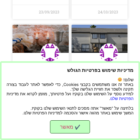
23/09/2023
24/10/2023
בקרת איכות – האם
החלמה כשר – מי
מדיניות שימוש בפרטיות הגולש
יש השגחה ובקרת
הגורם המשגיח על
איכות של עובד על
הכשרות בדיור המוגן
שלום!
מכונת האריזה בזמן
הדתי?
באתר זה אנו משתמשים בקבצי Cookies, כדי לאפשר לאתר לעבוד בצורה
העבודה של המכונה?
תקינה ולשפר את חוויית הגלישה שלך.
למידע נוסף על השימוש שלנו בקוקיז ועל פרטיותך, מוזמן לקרוא את מדיניות
בדיור מוגן דתי מתן
הפרטיות שלנו
.
פוסט זה בבלוג מתעמק
ארוחות כשרות הוא
בהיבט המכריע של
היבט קריטי בשירותים.
בלחיצה על "מאשר" אתה מסכים לתנאי השימוש שלנו בקוקיז.
בקרת איכות ופיקוח על
פוסט זה בבלוג מתעמק
המשך שימוש באתר מהווה אישור והסכמה למדיניות הפרטיות שלנו.
עובדים המפעילים
במנגנון הפיקוח על
מכונות אריזה. הוא בוחן
הכשרות במסגרות אלו,
מאשר
✔
את חשיבות הפיקוח,
בסוכנויות השונות
הכלים והטכניקות
המעורבות, וכיצד הם