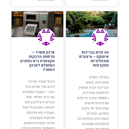
מה חדש בבריכות
ארגון משרד –
אינטקס – עיצובים
מדפסת מדבקות
וטכנולוגיות
מקצועית היא הפתרון
מתקדמות
המושלם לארגון
המשרד
במהלך השנים
ניהול משרד מודרני
האחרונות, תחום
דורש סדר וארגון בכל
הבריכות לבית ממשיך
רמה – מקבצי מסמכים
להתפתח במהירות,
ועד ציוד ומלאי. אחד
ו‑Intex הציבה רף חדש
הכלים היעילים ביותר
עם דגמים חדשים
לשיפור הארגון ולייעול
שמביאים יחד עיצוב
העבודה הוא מדפסת
מחודש, חומרים
מדבקות מקצועית.
משודרגים וטכנולוגיות
מדובר בפתרון מתקדם
מתקדמות שמטרתן
המאפשר הדפסה מהירה
לשפר את חוויית