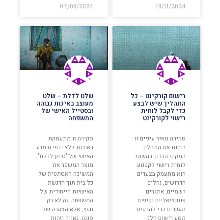
07/08/2024
18/11/2024
רישום קורקינט – כל
שלט לדלת – שלט
התהליך שיש לבצע
מעוצב באיכות גבוהה
כדי לקבל לוחית
ובסטייל האישי של
רישוי לקורקינט
המשפחה
סקירה מאיר עיניים זו
סקירה זו מתעמקת
בוחנת את התהליך
באיכות ללא דופי ובמגע
המקיף הכרוך בהשגת
האישי של 'סימן לדלת',
לוחית רישוי לקטנוע.
מוצר המשפר את
הוא מתעמק בצעדים
המשיכה האסתטית של
הדרושים, נהלים
כל בית תוך הדגשת
רשמיים, אתגרים
האישיות הייחודית של
פוטנציאליים וטיפים
המשפחה. זה לא רק
מעשיים כדי להבטיח
חפץ, אלא הצהרה של
מסע רישום חלק
סגנון, גאווה וזהות