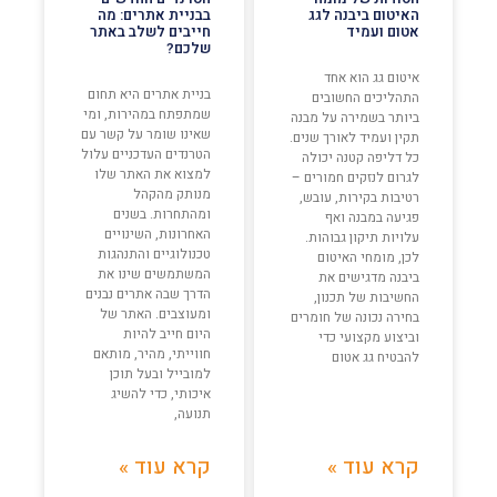
האיטום ביבנה לגג
בבניית אתרים: מה
אטום ועמיד
חייבים לשלב באתר
שלכם?
איטום גג הוא אחד
בניית אתרים היא תחום
התהליכים החשובים
שמתפתח במהירות, ומי
ביותר בשמירה על מבנה
שאינו שומר על קשר עם
תקין ועמיד לאורך שנים.
הטרנדים העדכניים עלול
כל דליפה קטנה יכולה
למצוא את האתר שלו
לגרום לנזקים חמורים –
מנותק מהקהל
רטיבות בקירות, עובש,
ומהתחרות. בשנים
פגיעה במבנה ואף
האחרונות, השינויים
עלויות תיקון גבוהות.
טכנולוגיים והתנהגות
לכן, מומחי האיטום
המשתמשים שינו את
ביבנה מדגישים את
הדרך שבה אתרים נבנים
החשיבות של תכנון,
ומעוצבים. האתר של
בחירה נכונה של חומרים
היום חייב להיות
וביצוע מקצועי כדי
חווייתי, מהיר, מותאם
להבטיח גג אטום
למובייל ובעל תוכן
איכותי, כדי להשיג
תנועה,
קרא עוד »
קרא עוד »