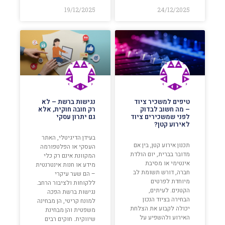
19/12/2025
24/12/2025
טיפים למשכיר ציוד
נגישות ברשת – לא
– מה חשוב לבדוק
רק חובה חוקית, אלא
לפני שמשכירים ציוד
גם יתרון עסקי
לאירוע קטן?
בעידן הדיגיטלי, האתר
תכנון אירוע קטן, בין אם
העסקי או הפלטפורמה
מדובר בברית, יום הולדת
המקוונת אינם רק כלי
אינטימי או מסיבת
מידע או חנות אינטרנטית
חברה, דורש תשומת לב
– הם שער עיקרי
מיוחדת לפרטים
ללקוחות ולציבור הרחב.
הקטנים. לעיתים,
נגישות ברשת הפכה
הבחירה בציוד הנכון
למונח קריטי, הן מבחינה
יכולה לקבוע את הצלחת
משפטית והן מבחינת
האירוע ולהשפיע על
שיווקית. חוקים רבים