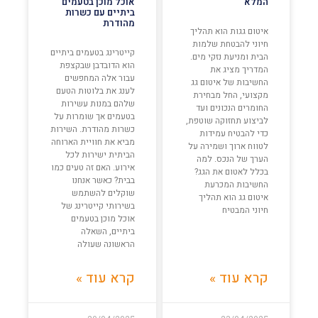
המלא
אוכל מוכן בטעמים
ביתיים עם כשרות
מהודרת
איטום גגות הוא תהליך
חיוני להבטחת שלמות
קייטרינג בטעמים ביתיים
הבית ומניעת נזקי מים.
הוא הדובדבן שבקצפת
המדריך מציג את
עבור אלה המחפשים
החשיבות של איטום גג
לענג את בלוטות הטעם
מקצועי, החל מבחירת
שלהם במנות עשירות
החומרים הנכונים ועד
בטעמים אך שומרות על
לביצוע תחזוקה שוטפת,
כשרות מהודרת. השירות
כדי להבטיח עמידות
מביא את חוויית הארוחה
לטווח ארוך ושמירה על
הביתית ישירות לכל
הערך של הנכס. למה
אירוע. האם זה טעים כמו
בכלל לאטום את הגג?
בבית? כאשר אנחנו
החשיבות המכרעת
שוקלים להשתמש
איטום גג הוא תהליך
בשירותי קייטרינג של
חיוני המבטיח
אוכל מוכן בטעמים
ביתיים, השאלה
הראשונה שעולה
קרא עוד »
קרא עוד »