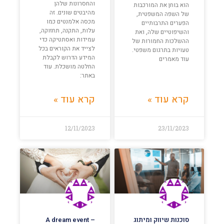
והחסרונות שלהן
הוא בוחן את המורכבות
מהיבטים שונים. זה
של השפה המשפטית,
מכסה אלמנטים כמו
הפערים התרבותיים
עלות, התקנה, תחזוקה,
והשיפוטיים שלה, ואת
עמידות ואסתטיקה כדי
ההשלכות החמורות של
לצייד את הקוראים בכל
טעויות בתרגום משפטי.
המידע הדרוש לקבלת
עוד מאמרים
החלטה מושכלת. עוד
באתר:
קרא עוד »
קרא עוד »
12/11/2023
23/11/2023
סוכנות שיווק ומיתוג
A dream event –