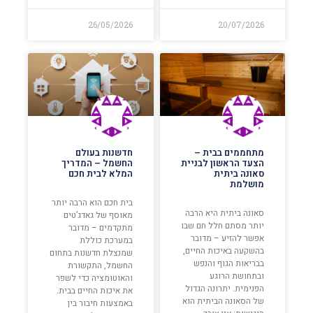
26/05/2026
20/07/2026
מתחממים בבית –
חדשנות בעולם
הצעד הראשון לבניית
החשמל – המדריך
סאונה ביתית
המלא לבית חכם
מושלמת
בית חכם הוא הרבה יותר
סאונה ביתית היא הרבה
מאוסף של גאדג’טים
יותר מסתם חלל חם שבו
מתקדמים – מדובר
אפשר להזיע – מדובר
במערכת כוללת
בהשקעה באיכות החיים,
שמנצלת חדשנות בתחום
בבריאות הגוף והנפש
החשמל, התקשורת
ובתחושת הרוגע
והאוטומציה כדי לשפר
הפנימית. יתרונה הגדול
את איכות החיים בבית.
של הסאונה הביתית הוא
באמצעות חיבור בין