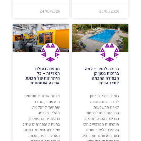
24/01/2026
25/01/2026
בריכה לחצר – למה
מהפכה בעולם
בריכות בטון הן
האריזה – כל
הבחירה החכמה
היתרונות של מכונת
לחצר הבית
אריזה אוטומטית
בחירה בבריכת בטון
מכונת אריזה אוטומטית
לחצר הבית נחשבת
היא פתרון מודרני
לאחת ההשקעות
שמיועד לייעל את
החכמות ביותר בתחום
תהליך האריזה
הבריכות הפרטיות. אחד
בתעשייה, במפעלים,
היתרונות המרכזיים הוא
בחנויות ובתחומים שונים
העמידות לאורך שנים.
של ייצור ושינוע. בשונה
בטון הוא חומר חזק ויציב
מאריזה ידנית, מכונה