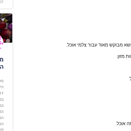
25
שא מבוקש מאוד עבור צלמי אוכל.
ת מזון.
מש
הו
משל
דר
בג
במח
העת
ה אוכל.
לפ