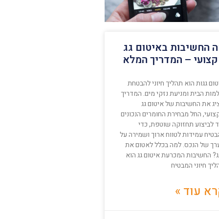
 החשיבות באיטום גג
צועי – המדריך המלא
ום גגות הוא תהליך חיוני להבטחת
מות הבית ומניעת נזקי מים. המדריך
יג את החשיבות של איטום גג
צועי, החל מבחירת החומרים הנכונים
ד לביצוע תחזוקה שוטפת, כדי
בטיח עמידות לטווח ארוך ושמירה על
רך של הנכס. למה בכלל לאטום את
ג? החשיבות המכרעת איטום גג הוא
יך חיוני המבטיח
א עוד »