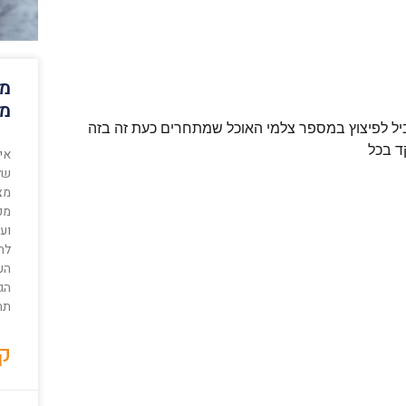
מה
מק
הוביל לפיצוץ במספר צלמי האוכל שמתחרים כעת זה בזה
ד בכל
איט
של
מצ
מק
וע
לה
הע
הג
תהל
קר