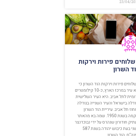
23/04/20
לוחים פירות וירקות
ד השרון
וחים פירות וירקות הוד השרון כי
היא עיר במרכז הארץ, כ-10 קילומטרים
ומית לתל אביב. היא העיר השלישית
ודלה בישראל והעיר השנייה בגודלה
וז תל אביב. עיריית הוד השרון
הוקמה בשנת 1950. שמה בא מהאתר
יק חודורון שנהרס על ידי נבוכדנצר
השני בעת כיבוש יהודה בשנת 587
נה"ס. הוד השרון