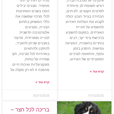
אינטימי או מסיבת חברה,
מהירים ויעילים יותר
דורש תשומת לב מיוחדת
מתמיד. מבנים יבילים
לפרטים הקטנים. לעיתים,
הפכו בשנים האחרונות
הבחירה בציוד הנכון יכולה
לכלי מרכזי שמשנה את
לקבוע את הצלחת האירוע
כללי המשחק בתחום
ולהשפיע על חוויית
הבנייה, ומציעים
האורחים. במקום להשקיע
אלטרנטיבה חדשנית
ברכישת ציוד יקר, רבים
לבנייה מסורתית. מדובר
בוחרים בהשכרה, המציעה
במבנים שניתן להעביר,
גמישות, חיסכון בזמן
להתקין ולהתאים
וכסף, והתאמה לצרכים
במהירות לכל סביבה, תוך
הספציפיים של האירוע.
שמירה על נוחות,
פונקציונליות ואיכות חיים.
מהפכה זו לא רק מקלה על
קרא עוד »
קרא עוד »
30/11/2025
11/12/2025
בריכה לכל חצר –