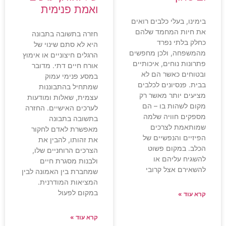
ואמת פנימית
בימינו, בעלי כלבים רואים
את חיות המחמד שלהם
חזרה בתשובה בתבונה
כחלק בלתי נפרד
היא לא סתם שינוי של
מהמשפחה, ולכן מחפשים
הרגלים חיצוניים או אימוץ
פתרונות נוחים, איכותיים
אורח חיים דתי. מדובר
ובטוחים כאשר הם לא
במסע פנימי עמוק
בבית. פנסיונים לכלבים
שמתחיל בהתבוננות
מציעים יותר מאשר רק
עצמית, שאלות ומודעות
מקום לשהות בו – הם
לערכים האישיים. החזרה
מספקים חוויה שלמה
בתשובה בתבונה
שמותאמת לצרכים
מאפשרת לאדם לחקור
הפיזיים והנפשיים של
את זהותו, להבין את
הכלב. במקום פשוט
הצרכים הרוחניים שלו,
להשגיח עליהם או
ולבנות מסגרת חיים
להשאירם אצל קרובי
שמחברת בין האמונה לבין
המציאות המודרנית.
במקום לפעול
קרא עוד »
קרא עוד »