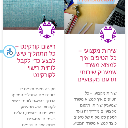
רישום קורקינט –
שירות מקצועי –
כל התהליך שיש
כל הטיפים איך
לבצע כדי לקבל
למצוא משרד
לוחית רישוי
שמעניק שירותי
לקורקינט
תרגום מקצועיים
סקירה מאיר עיניים זו
שירות מקצועי – כל
בוחנת את התהליך המקיף
הטיפים איך למצוא משרד
הכרוך בהשגת לוחית רישוי
שמעניק שירותי תרגום
לקטנוע. הוא מתעמק
מקצועיים מדריך זה נועד
בצעדים הדרושים, נהלים
לספק סט מקיף של טיפים
רשמיים, אתגרים
כיצד למצוא משרד המציע
פוטנציאליים וטיפים