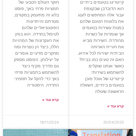
קייטרינג בטעמים ביתיים
חוקר העולם הטבעי של
הוא הדובדבן שבקצפת
תמציות פרחי באך, פוסט
עבור אלה המחפשים לענג
בלוג זה מתעמק במקורם,
את בלוטות הטעם שלהם
מטרתם והיתרונות
במנות עשירות בטעמים
הפוטנציאליים שלהם
אך שומרות על כשרות
לטיפול בחרדה. הוא בוחן
מהודרת. השירות מביא
את העקרונות של המהויות
את חוויית הארוחה
הללו, כיצד הן נוצרות ומה
הביתית ישירות לכל אירוע.
מחקרים מדעיים אומרים
האם זה טעים כמו בבית?
על יעילותן. הפוסט מספק
כאשר אנחנו שוקלים
גם מדריך מקיף כיצד
להשתמש בשירותי
להשתמש בתמציות פרחי
קייטרינג של אוכל מוכן
באך כדי להקל על תסמיני
בטעמים ביתיים, השאלה
החרדה. היסטוריה
הראשונה שעולה
קרא עוד »
קרא עוד »
18/11/2024
20/04/2025