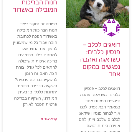
חנות הבריכות
המובילה באשדוד
בפוסט זה נחקור כיצד
חנות הבריכות המובילה
באשדוד הפכה לכתובת
חובה עבור כל מי שמעוניין
דואגים לכלב –
להפוך את החצר שלו
פנסיון כלבים:
למתחם בילוי פרטי עם
כשדאגה ואהבה
בריכה איכותית שיכולה
נפגשים במקום
להתאים לכל גודל וצורת
אחד
חצר. האם זה הזמן
להשקיע בבריכה פרטית?
השקעה בבריכה פרטית:
דואגים לכלב – פנסיון
יתרונות כלכליים: בעידן
כלבים: כשדאגה ואהבה
המודרני, השקעה בבריכה
נפגשים במקום אחד.
פרטית הפכה לא רק
במאמר הבא נפרט לכם
איך לבחור פנסיון שידאג
קרא עוד »
לכלבים שלכם וייתן להם
אווירה ביתית רגועה
ונעימה עד שתחזרו. עוד