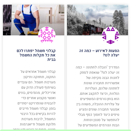
הסעות לאירוע – כמה זה
קבלני חשמל יפתרו לכם
יעלה לנו?
את כל תקלות החשמל
בבית
המדריך 'הובלה לחתונה – כמה
קבלני חשמל אחראים על
זה יעלה לנו?' שואפת לספק
התקנה, תחזוקה ותיקון
לזוגות הבנה מקיפה של
מערכות חשמל. הם עובדים
אפשרויות תחבורה שונות
בשיתוף פעולה הדוק עם
לחתונה שלהם, העלויות
אדריכלים, מהנדסים, בונים
הנלוות, וכיצד לתקצב אותם.
ואנשי מקצוע אחרים כדי
הוא בוחן גורמים המשפיעים
להבטיח שהפרויקט יסתיים
על עלויות ההובלה, משווה בין
בזמן. קבלני חשמל חייבים
אמצעי תחבורה שונים ומציע
להיות בקיאים בכל היבטי
טיפים כיצד לחסוך כסף מבלי
החשמל, לרבות מערכות
להתפשר על סגנון ונוחות.
חלוקת חשמל ודיאגרמות
הבנת הגורמים המשפיעים על
חיווט. תחום זה דורש ידע נרחב