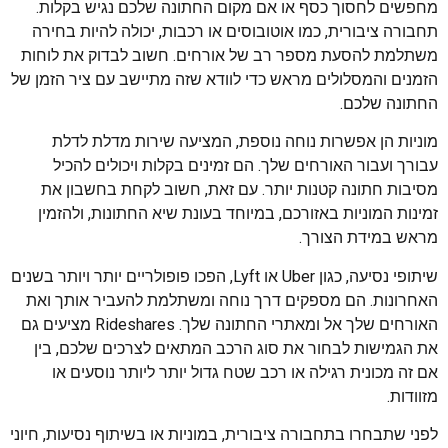
מחפשים לחסוך כסף או אם מקום החתונה שלכם נגיש בקלות.
תחבורה ציבורית, כמו אוטובוסים או רכבות, יכולה להיות בחירה
משתלמת להסעת מספר רב של אורחים. חשוב לבדוק את לוחות
הזמנים והמסלולים מראש כדי לוודא שזה מתיישב עם ציר הזמן של
החתונה שלכם.
מוניות הן אפשרות נוחה נוספת, המציעה שירות מדלת לדלת
עבורך ועבור האורחים שלך. הם זמינים בקלות ויכולים להכיל
מסיבות חתונה קטנות יותר. עם זאת, חשוב לקחת בחשבון את
זמינות המוניות באזורכם, במיוחד בעונת שיא החתונות, ולהזמין
מראש במידת הצורך.
שיתופי נסיעה, כגון Uber או Lyft, הפכו פופולריים יותר ויותר בשנים
האחרונות. הם מספקים דרך נוחה ומשתלמת להעביר אותך ואת
האורחים שלך אל ומאתרי החתונה שלך. Rideshares מציעים גם
את הגמישות לבחור את סוג הרכב המתאים לצרכים שלכם, בין
אם זה מכונית רגילה או רכב שטח גדול יותר ליותר נוסעים או
מזוודות.
לפני שתבחרו בתחבורה ציבורית, במוניות או בשיתוף נסיעות, חיוני