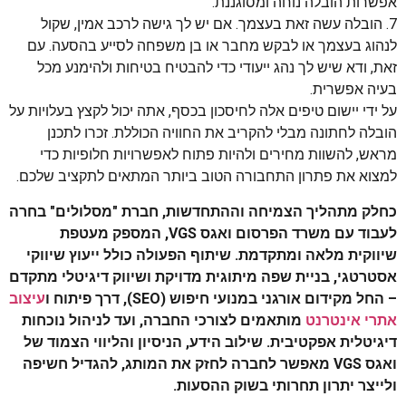
אפשרות הובלה נוחה ומסוגננת.
7. הובלה עשה זאת בעצמך. אם יש לך גישה לרכב אמין, שקול
לנהוג בעצמך או לבקש מחבר או בן משפחה לסייע בהסעה. עם
זאת, ודא שיש לך נהג ייעודי כדי להבטיח בטיחות ולהימנע מכל
בעיה אפשרית.
על ידי יישום טיפים אלה לחיסכון בכסף, אתה יכול לקצץ בעלויות על
הובלה לחתונה מבלי להקריב את החוויה הכוללת. זכרו לתכנן
מראש, להשוות מחירים ולהיות פתוח לאפשרויות חלופיות כדי
למצוא את פתרון התחבורה הטוב ביותר המתאים לתקציב שלכם.
כחלק מתהליך הצמיחה וההתחדשות, חברת "מסלולים" בחרה
לעבוד עם משרד הפרסום ואגס VGS, המספק מעטפת
שיווקית מלאה ומתקדמת. שיתוף הפעולה כולל ייעוץ שיווקי
אסטרטגי, בניית שפה מיתוגית מדויקת ושיווק דיגיטלי מתקדם
– החל מקידום אורגני במנועי חיפוש (SEO), דרך פיתוח ו
עיצוב
אתרי אינטרנט
מותאמים לצורכי החברה, ועד לניהול נוכחות
דיגיטלית אפקטיבית. שילוב הידע, הניסיון והליווי הצמוד של
ואגס VGS מאפשר לחברה לחזק את המותג, להגדיל חשיפה
ולייצר יתרון תחרותי בשוק ההסעות.