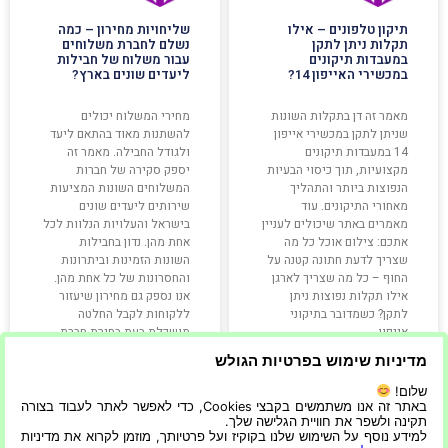
תיקון טלפונים – אילו
שליחויות מחירון – כמה
תקלות ניתן לתקן
נשלם לחברת משלוחים
במעבדות תיקונים
עבור משלוח של חבילות
במכשירי האייפון 14?
ליעדים שונים בארץ?
מאמר זה דן בתקלות השונות
מחירי המשלוח יכולים
שניתן לתקן במכשירי אייפון
להשתנות מאוד בהתאם ליעד
14 במעבדות תיקונים
ולגודל החבילה. מאמר זה
מקצועיות, תוך כיסוי הבעיות
יספק סקירה של חברות
הנפוצות ביותר והתהליך
המשלוחים השונות המציעות
מאחורי התיקונים. עוד
שירותים ליעדים שונים
מאמרים באתר שיכולים לעניין
בישראל והעלויות הנלוות לכל
אתכם: צילום אוכל כל מה
אחת מהן. נדון בחבילות
שצריך לדעת חתונה קטנה על
השונות הזמינות וביתרונות
החוף – כל מה שצריך לארגן
והחסרונות של כל אחת מהן.
אילו תקלות נפוצות ניתן
אנו נספק גם מחירון שיעזור
לתקן? כשמדובר בתיקוני
ללקוחות לקבל החלטה
אייפון
מושכלת בעת בחירת חברת
משלוחים.
מדיניות שימוש בפרטיות הגולש
קרא עוד »
קרא עוד »
שלום!
באתר זה אנו משתמשים בקבצי Cookies, כדי לאפשר לאתר לעבוד בצורה
תקינה ולשפר את חוויית הגלישה שלך.
למידע נוסף על השימוש שלנו בקוקיז ועל פרטיותך, מוזמן לקרוא את מדיניות