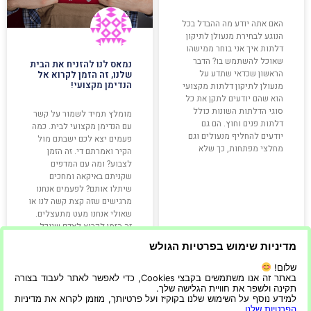
האם אתה יודע מה ההבדל בכל
הנוגע לבחירת מנעולן לתיקון
דלתות איך אני בוחר ממישהו
שאוכל להשתמש בו? הדבר
נמאס לנו להזניח את הבית
הראשון שכדאי שתדע על
שלנו, זה הזמן לקרוא אל
הנדימן מקצועי!
מנעולן לתיקון דלתות מקצועי
הוא שהם יודעים לתקן את כל
סוגי הדלתות השונות כולל
מומלץ תמיד לשמור על קשר
דלתות פנים וחוץ. הם גם
עם הנדימן מקצועי לבית. כמה
יודעים להחליף מנעולים וגם
פעמים יצא לכם ישבתם מול
מחלצי מפתחות, כך שלא
הקיר ואמרתם די. זה הזמן
לצבוע? ומה עם המדפים
שקניתם באיקאה ומחכים
שיתלו אותם? לפעמים אנחנו
מרגישים שזה קצת קשה לנו או
שאולי אנחנו מעט מתעצלים.
זה הזמן לקרוא לאדם שיוכל
לעזור לנו בכך. הנדימן
מדיניות שימוש בפרטיות הגולש
קרא עוד »
קרא עוד »
שלום!
באתר זה אנו משתמשים בקבצי Cookies, כדי לאפשר לאתר לעבוד בצורה
תקינה ולשפר את חוויית הגלישה שלך.
למידע נוסף על השימוש שלנו בקוקיז ועל פרטיותך, מוזמן לקרוא את מדיניות
הפרטיות שלנו
.