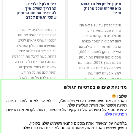
תיקון טלפון של Note 10
בית מלון לכלבים –
הוא שירות שכל מחזיק
המדריך השלם איך
חייב!
להתאים את סוג הפנסיון
שהכי יתאים לכלב
תיקון טלפון של Note 10 הוא
בית מלון לכלבים – המדריך
שירות שכל מחזיק חייב!
השלם איך להתאים את סוג
טכנולוגיה מתקדמת עוזרת
הפנסיון שהכי יתאים לכלב
להם לתקן את המסך בצורה
מחפשים את המלון המושלם
הרבה יותר מהירה ויעילה. הם
עבור הכלב שלכם? זה יכול
הצליחו לתקן למעלה מ-1,000
להיות קשה לקבל את ההחלטה
מסכים מאז שהחלו את העסק
הנכונה כאשר יש כל כך הרבה
שלהם במרץ 2018. החברה גם
אפשרויות בחוץ. מדריך זה
פיתחה אלגוריתם שעוזר להם
יספק לכם את כל המידע
למצוא בעיות לפני שהן
הדרוש לכם על מנת לקבל
הופכות לגדולות מדי. הם
החלטה מושכלת
מסוגלים
מדיניות שימוש בפרטיות הגולש
שלום!
קרא עוד »
קרא עוד »
באתר זה אנו משתמשים בקבצי Cookies, כדי לאפשר לאתר לעבוד בצורה
תקינה ולשפר את חוויית הגלישה שלך.
למידע נוסף על השימוש שלנו בקוקיז ועל פרטיותך, מוזמן לקרוא את מדיניות
הפרטיות שלנו
.
11/01/2023
29/05/2022
בלחיצה על "מאשר" אתה מסכים לתנאי השימוש שלנו בקוקיז.
המשך שימוש באתר מהווה אישור והסכמה למדיניות הפרטיות שלנו.