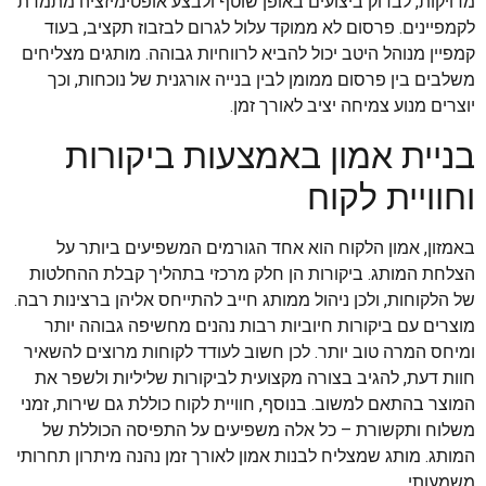
מדויקות, לבדוק ביצועים באופן שוטף ולבצע אופטימיזציה מתמדת
לקמפיינים. פרסום לא ממוקד עלול לגרום לבזבוז תקציב, בעוד
קמפיין מנוהל היטב יכול להביא לרווחיות גבוהה. מותגים מצליחים
משלבים בין פרסום ממומן לבין בנייה אורגנית של נוכחות, וכך
יוצרים מנוע צמיחה יציב לאורך זמן.
בניית אמון באמצעות ביקורות
וחוויית לקוח
באמזון, אמון הלקוח הוא אחד הגורמים המשפיעים ביותר על
הצלחת המותג. ביקורות הן חלק מרכזי בתהליך קבלת ההחלטות
של הלקוחות, ולכן ניהול ממותג חייב להתייחס אליהן ברצינות רבה.
מוצרים עם ביקורות חיוביות רבות נהנים מחשיפה גבוהה יותר
ומיחס המרה טוב יותר. לכן חשוב לעודד לקוחות מרוצים להשאיר
חוות דעת, להגיב בצורה מקצועית לביקורות שליליות ולשפר את
המוצר בהתאם למשוב. בנוסף, חוויית לקוח כוללת גם שירות, זמני
משלוח ותקשורת – כל אלה משפיעים על התפיסה הכוללת של
המותג. מותג שמצליח לבנות אמון לאורך זמן נהנה מיתרון תחרותי
משמעותי.