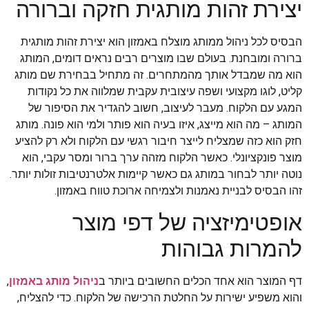
יצירת זהות מותגית חזקה וברורה
הבסיס לכל ניהול ממותג מוצלח באמזון הוא יצירת זהות מותגית
ברורה ומובחנת. בעולם שבו מוצרים רבים נראים דומים, המותג
הוא מה שמבדל אותך מהמתחרים. זה מתחיל בבחירת שם מותג
קליט, לוגו מקצועי ושפה עיצובית עקבית שמלווה את כל נקודות
המגע עם הלקוח. מעבר לעיצוב, חשוב להגדיר את הסיפור של
המותג – מה הוא מייצג, איזו בעיה הוא פותר ולמי הוא פונה. מותג
חזק הוא כזה שמצליח לייצר חיבור רגשי עם הלקוח ולא רק להציע
מוצר פונקציונלי. כאשר הלקוח מזהה ערך ברור ומסר עקבי, הוא
נוטה יותר לבחור במותג גם כאשר קיימות אלטרנטיבות זולות יותר.
זהו הבסיס לבניית נאמנות ולצמיחה ארוכת טווח באמזון.
אופטימיזציה של דפי מוצר
להמרות גבוהות
דף המוצר הוא אחד הכלים החשובים ביותר ב
ניהול מותג באמזון
,
והוא משפיע ישירות על החלטת הרכישה של הלקוח. כדי להצליח,