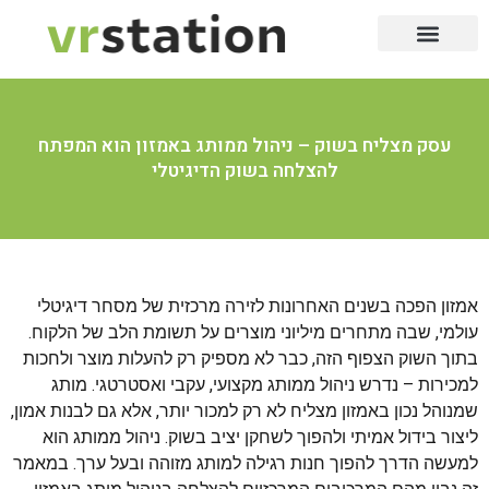
שירותי דרך
שירות לבית
שירות 24/7
לייף סטייל
שירות לעסק
שירותי דיגיטל
יופי וקוסמטיקה
עסק מצליח בשוק – ניהול ממותג באמזון הוא המפתח
להצלחה בשוק הדיגיטלי
אמזון הפכה בשנים האחרונות לזירה מרכזית של מסחר דיגיטלי
עולמי, שבה מתחרים מיליוני מוצרים על תשומת הלב של הלקוח.
בתוך השוק הצפוף הזה, כבר לא מספיק רק להעלות מוצר ולחכות
למכירות – נדרש ניהול ממותג מקצועי, עקבי ואסטרטגי. מותג
שמנוהל נכון באמזון מצליח לא רק למכור יותר, אלא גם לבנות אמון,
ליצור בידול אמיתי ולהפוך לשחקן יציב בשוק. ניהול ממותג הוא
למעשה הדרך להפוך חנות רגילה למותג מזוהה ובעל ערך. במאמר